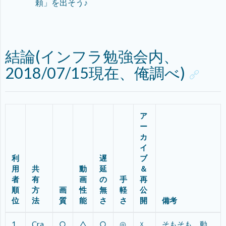
頼」を出そう♪
結論(インフラ勉強会内、
2018/07/15現在、俺調べ)
ア
ー
カ
イ
利
遅
ブ
用
共
動
延
＆
者
有
画
の
手
再
順
方
画
性
無
軽
公
位
法
質
能
さ
さ
開
備考
1
Cra
○
△
○
◎
☓
そもそも、動