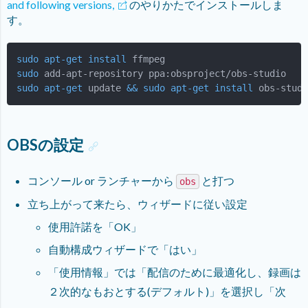
and following versions,
のやりかたでインストールしま
す。
sudo
apt-get
install
sudo
sudo
apt-get
 update 
&&
sudo
apt-get
install
 obs-studi
OBSの設定
コンソール or ランチャーから
と打つ
obs
立ち上がって来たら、ウィザードに従い設定
使用許諾を「OK」
自動構成ウィザードで「はい」
「使用情報」では「配信のために最適化し、録画は
２次的なもおとする(デフォルト)」を選択し「次