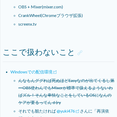
OBS + Mixer(mixer.com)
CrankWheel(Chromeブラウザ拡張)
screenx.tv
ここで扱わないこと
Windowsでの配信環境
んなもんググれば死ぬほどEasyなのが出てくるし第
一OBS使わんでもMixerが標準で扱えるようないわ
ばズル！そんな卑怯なことをしているOSになんの
ケアが要るってんｄ(ry
それでも観たければ
@yuki476
さんに「再演依