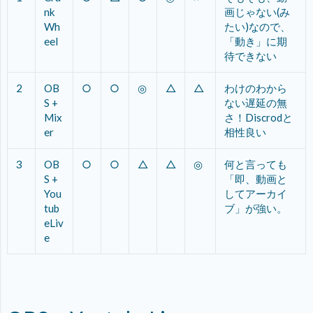
nk
画じゃない(み
Wh
たい)なので、
eel
「動き」に期
待できない
2
OB
○
○
◎
△
△
わけのわから
S +
ない遅延の無
Mix
さ！Discrodと
er
相性良い
3
OB
○
○
△
△
◎
何と言っても
S +
「即、動画と
You
してアーカイ
tub
ブ」が強い。
eLiv
e