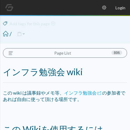
Login
Add tags for this page
/
Page List
806
インフラ勉強会 wiki
この wiki は議事録やメモ等、
インフラ勉強会
の参加者で
あれば自由に使って頂ける場所です。
この Wikiを使用するには