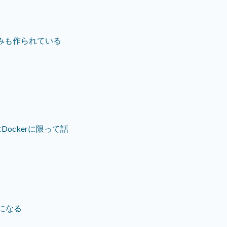
みも作られている
ockerに限って話
になる