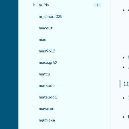
m_iris
1
m_kimura028
macout
mao
mas9612
masa.gr52
matcu
O
matsudo
matsudo1
mayaton
mgmjoke