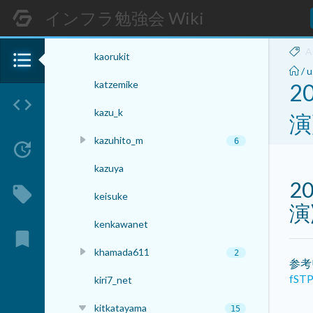
kameneko
インフラ勉強会 Wiki
kameneko_chan
A
format_list_bulleted
kaorukit
/
u
katzemike
2
code
kazu_k
演
kazuhito_m
6
update
kazuya
2
local_offer
keisuke
演
kenkawanet
bookmark
khamada611
2
参考
fST
kiri7_net
kitkatayama
15