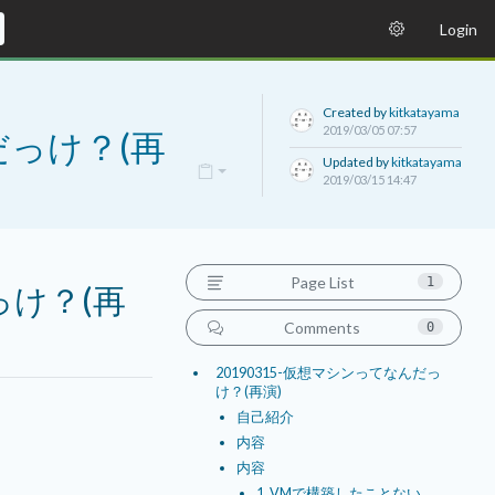
Login
Created by
kitkatayama
2019/03/05 07:57
だっけ？(再
Updated by
kitkatayama
2019/03/15 14:47
Page List
1
っけ？(再
Comments
0
20190315-仮想マシンってなんだっ
け？(再演)
自己紹介
内容
内容
1. VMで構築したことない