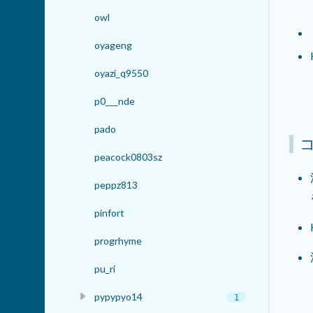
owl
oyageng
oyazi_q9550
p0___nde
pado
コ
peacock0803sz
peppz813
pinfort
progrhyme
pu_ri
pypypyo14
1