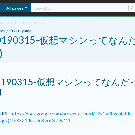
All pages
/
dd tags for this page
ser
/
kitkatayama
0190315-仮想マシンってなん
)
0190315-仮想マシンってなんだ
)
URL:
https://docs.google.com/presentation/d/12xCafjhvenIcPk-
PqeQ1fv8F2X4Cj-2rB5r6NZ2s/