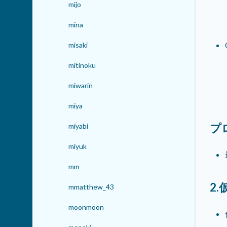
mijo
mina
misaki
mitinoku
miwarin
miya
プ
miyabi
miyuk
mm
2
mmatthew_43
moonmoon