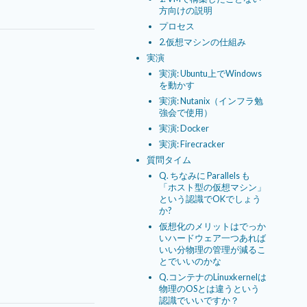
方向けの説明
プロセス
2.仮想マシンの仕組み
実演
実演: Ubuntu上でWindows
を動かす
実演: Nutanix（インフラ勉
強会で使用）
実演: Docker
実演: Firecracker
質問タイム
Q. ちなみに Parallels も
「ホスト型の仮想マシン」
という認識でOKでしょう
か?
仮想化のメリットはでっか
いハードウェア一つあれば
いい分物理の管理が減るこ
とでいいのかな
Q.コンテナのLinuxkernelは
物理のOSとは違うという
認識でいいですか？