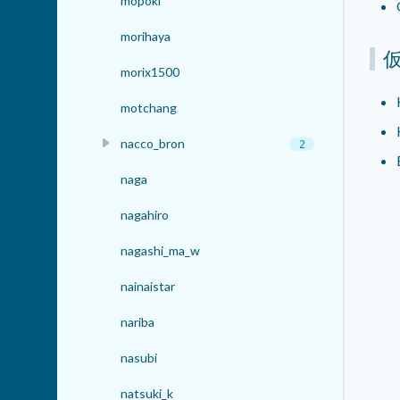
mopoki
morihaya
morix1500
motchang
nacco_bron
2
naga
nagahiro
nagashi_ma_w
nainaistar
nariba
nasubi
natsuki_k