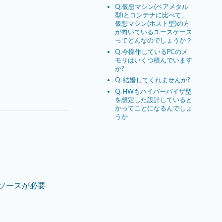
Q.仮想マシン(ベアメタル
型)とコンテナに比べて、
仮想マシン(ホスト型)の方
が向いているユースケース
ってどんなのでしょうか？
Q.今操作しているPCのメ
モリはいくつ積んでいます
か?
Q. 結婚してくれませんか?
Q. HWもハイパーバイザ型
を想定した設計していると
かってことになるんでしょ
うか
ソースが必要