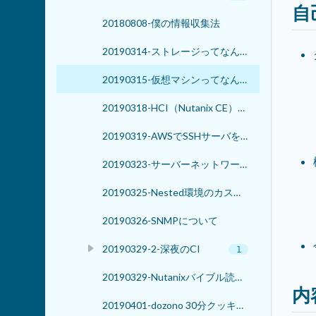
自
20180808-僕の情報収集法
20190314-ストレージってなんだっけ？ ～ AWSのストレージサービスを添えて ～
20190315-仮想マシンってなんだっけ？(再演)
20190318-HCI（Nutanix CE）をバージョンアップをするから見守って！
20190319-AWSでSSHサーバを試してみる（花火＆dozono 合同セッション）
20190323-サーバーネットワーキング講座 – Linuxのルーティングと和解しよう
20190325-Nested環境のカスタマイズ
20190326-SNMPについて
20190329-2-深夜のCI
1
20190329-Nutanixバイブル読書会
内
20190401-dozono 30分クッキング – AWS LightsailでDocker環境を作る-