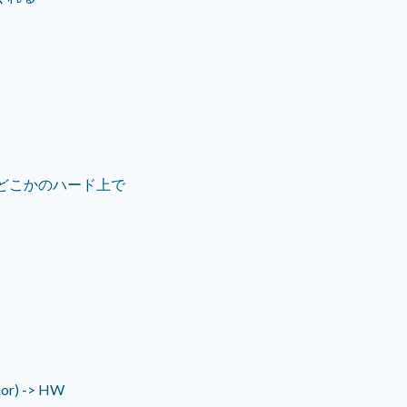
どこかのハード上で
sor) -> HW