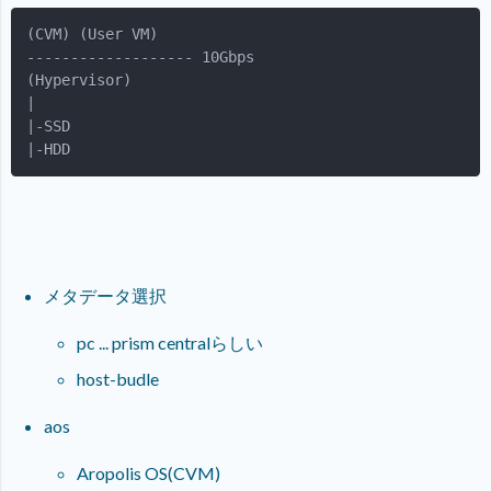
|-HDD
メタデータ選択
pc ... prism centralらしい
host-budle
aos
Aropolis OS(CVM)