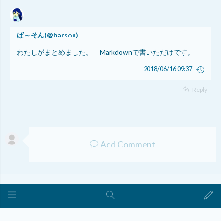
ば～そん
(@
barson
)
わたしがまとめました。 Markdownで書いただけです。
2018/06/16 09:37
Reply
Add Comment
Created at
2017/12/31 07:30
by
どうぞの
Last revision posted at
2021/09/13 12:55
by
ば～そん